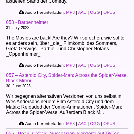
aktuellen Stand der Comedy.
Audio herunterladen:
MP3
|
AAC
|
OGG
|
OPUS
058 - Barbenheimer
31. July 2023
The Movies are back! Are they? Wir sprechen, wie sollte
es anders sein, über _die_ Filmkombi des Sommers,
Greta Gerwigs _Barbie_ und Christopher Nolans
_Oppenheimer_.
Audio herunterladen:
MP3
|
AAC
|
OGG
|
OPUS
057 – Asteroid City, Spider-Man: Across the Spider-Verse,
Black Mirror
30. June 2023
Wir begegnen alternativen Versionen von uns selbst in
Wes Andersons neuem Film Asteroid City und dem
Matrix: Reloaded der Comic-Animationen, Spider-Man:
Across the Spider-Verse. Außerdem Black M...
Audio herunterladen:
MP3
|
AAC
|
OGG
|
OPUS
056 - Beau is Afraid, Succession, Konzerte auf TikTok