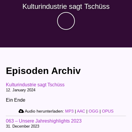
Kulturindustrie sagt Tschüss
Episoden Archiv
Kulturindustrie sagt Tschüss
12. January 2024
Ein Ende
Audio herunterladen:
MP3
|
AAC
|
OGG
|
OPUS
063 – Unsere Jahreshighlights 2023
31. December 2023