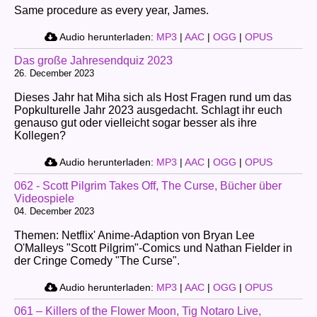
Same procedure as every year, James.
Audio herunterladen:
MP3
|
AAC
|
OGG
|
OPUS
Das große Jahresendquiz 2023
26. December 2023
Dieses Jahr hat Miha sich als Host Fragen rund um das
Popkulturelle Jahr 2023 ausgedacht. Schlagt ihr euch
genauso gut oder vielleicht sogar besser als ihre
Kollegen?
Audio herunterladen:
MP3
|
AAC
|
OGG
|
OPUS
062 - Scott Pilgrim Takes Off, The Curse, Bücher über
Videospiele
04. December 2023
Themen: Netflix' Anime-Adaption von Bryan Lee
O'Malleys "Scott Pilgrim"-Comics und Nathan Fielder in
der Cringe Comedy "The Curse".
Audio herunterladen:
MP3
|
AAC
|
OGG
|
OPUS
061 – Killers of the Flower Moon, Tig Notaro Live,